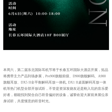
本周六，第二届东北国际耳机节将于长春五环国际大酒店开展，拓品
将携带主力产品到场参展，Pre900旗舰前级、D900旗舰解码、A900
旗舰耳放、DX5 II全平衡解码耳放一体机, DX1 II桌面解码耳放一体
机等热门机型全部开放试听，不管是资深发烧友还是刚入坑的音乐爱
好者，都能找到契合自己听音偏好的设备，诚挚欢迎大家前来展位亲
身试听，共度惬意的听音时光。