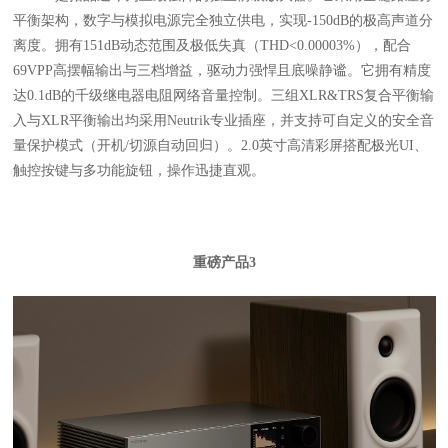
平衡架构，数字与模拟电源完全独立供电，实现-150dB的极高声道分
离度。拥有151dB动态范围及极低失真（THD<0.00003%），配合
69VPP高摆幅输出与三档增益，驱动力强悍且底噪静谧。它拥有精度
达0.1dB的千级继电器电阻网络音量控制。三组XLR&TRS复合平衡输
入与XLR平衡输出均采用Neutrik专业插座，并支持可自定义的安全音
量保护模式（开机/切源自动回归）。2.0英寸高清彩屏搭配极光UI、
触控按键与多功能旋钮，操作迅捷直观。
重磅产品3